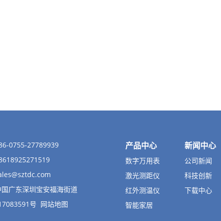
-0755-27789939
产品中心
新闻中心
618925271519
数字万用表
公司新闻
ales@sztdc.com
激光测距仪
科技创新
中国广东深圳宝安福海街道
红外测温仪
下载中心
17083591号
网站地图
智能家居