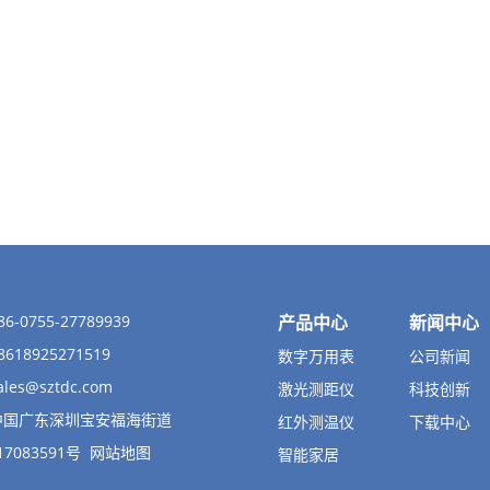
-0755-27789939
产品中心
新闻中心
618925271519
数字万用表
公司新闻
ales@sztdc.com
激光测距仪
科技创新
中国广东深圳宝安福海街道
红外测温仪
下载中心
17083591号
网站地图
智能家居